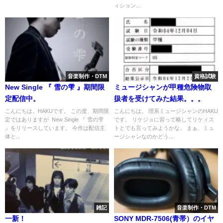
ィション...
音楽制作・DTM
資格試験
New Single 『 雪の雫 』期間限
ミュージシャンが甲種危険物取
定配信中。
扱者を受けてみた結果。。。
こんにちは。HAKUです。 この度、期間限
こんにちは。 理系ミュージシャンのHAKU
定ではありますが New Single 『 雪の雫
です。 リケジョに習って略してリケィス
』をリリースしています。 今作は配信主
トとでも言ってみようかな。 まぁ、ミュ
体と...
ージシャンなのかどう...
雑記
音楽制作・DTM
一新！
SONY MDR-7506(青帯）のイヤ