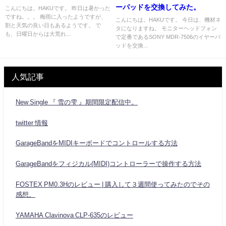
ーパッドを交換してみた。
こんにちは。HAKUです。 昨日は暑かった
ですね。。。 梅雨に入ったようですが、
こんにちは。HAKUです。 今日は、機材ネ
割と天気の良い日もあるようです。 で
タになりますね。 モニターヘッドフォン
も、日曜日からは大荒れ...
で定番であるSONY MDR-7506のイヤーパ
ッドを交換...
人気記事
New Single 『 雪の雫 』期間限定配信中。
twitter 情報
GarageBandをMIDIキーボードでコントロールする方法
GarageBandをフィジカル(MIDI)コントローラーで操作する方法
FOSTEX PM0.3Hのレビュー | 購入して３週間使ってみたのでその
感想。
YAMAHA Clavinova CLP-635のレビュー