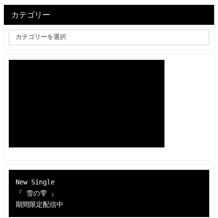
カテゴリー
New Single 

『 雪の雫 』 

期間限定配信中