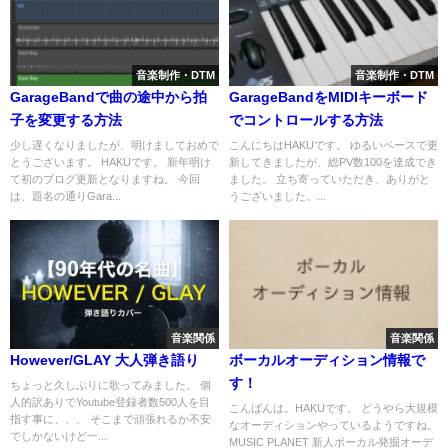
音楽制作・DTM
音楽制作・DTM
GarageBandで曲の途中から拍
GarageBandをMIDIキーボード
子を変更する方法
でコントロールする方法
少し遅くなりましたが、明けましておめで
こんにちはHAKUです。 ゆるいペースで更
とうございます。 HAKUです。 新年明け
新してきましたが、総PV数100を達成でき
て初のブログ更新となりますね。 今回
ました。 立ち寄っていただき、ありがと
は、題名の通りGara...
うございました。...
音楽関係
音楽関係
However/GLAY 大人弾き語り
ボーカルオーディション情報で
す！
ちょっと久しぶりに歌ってみました。 個
人的訳ありでYoutube登録者数500人を目
こんばんは。HAKUです。 どうやら大規模
指す事に、、、 そこまで頑張れるか不安
なオーディションやっているようですね。
でしかないけど一...
MUSIC PLANET 新人ボーカル発掘オーデ