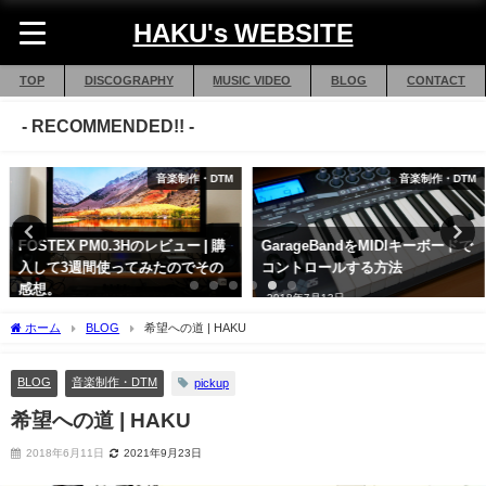
HAKU's WEBSITE
TOP
DISCOGRAPHY
MUSIC VIDEO
BLOG
CONTACT
- RECOMMENDED!! -
音楽制作・DTM
音楽制作・DTM
FOSTEX PM0.3Hのレビュー | 購
GarageBandをMIDIキーボードで
入して3週間使ってみたのでその
コントロールする方法
感想。
2018年7月13日
2018年12月30日
ホーム
BLOG
希望への道 | HAKU
BLOG
音楽制作・DTM
pickup
希望への道 | HAKU
2018年6月11日
2021年9月23日