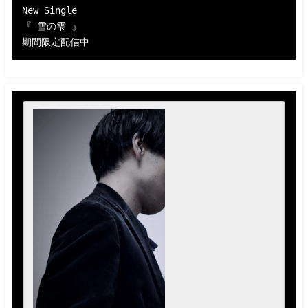
New Single 

『 雪の雫 』 

期間限定配信中